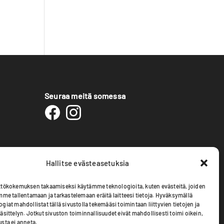
Seuraa meitä somessa
Hallitse evästeasetuksia
tökokemuksen takaamiseksi käytämme teknologioita, kuten evästeitä, joiden
mme tallentamaan ja tarkastelemaan eräitä laitteesi tietoja. Hyväksymällä
iat mahdollistat tällä sivustolla tekemääsi toimintaan liittyvien tietojen ja
äsittelyn. Jotkut sivuston toiminnallisuudet eivät mahdollisesti toimi oikein,
sta ei anneta.