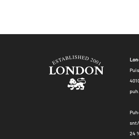
Lon
Pui
401
puh
Puh
snt/
24 %