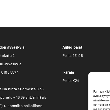
don Jyväskylä
Aukioloajat
stokatu 2
Pe–la 23–05
00 Jyväskylä
. 0100 5574
Ikäraja
Pe–la K24
elun hinta Suomesta 8,35
Parhaan käyt
avulla pysty
puhelu + 16,69 snt/min (alv
nämä teknolog
tunnuksien k
), ulkomailta paikallisen
jos suostumu