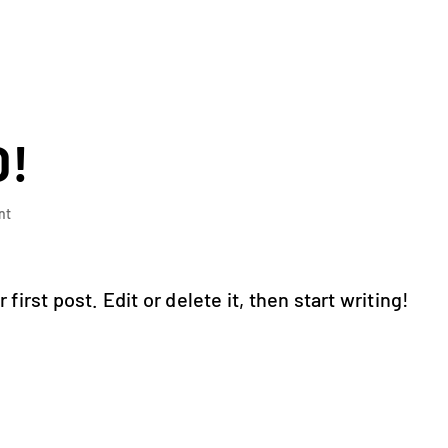
ETUSIVU
TAPAHTUMAT
VIP
D!
nt
irst post. Edit or delete it, then start writing!