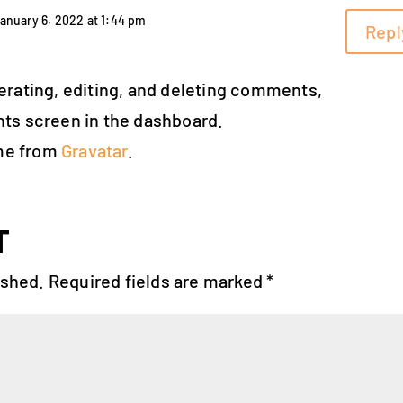
anuary 6, 2022 at 1:44 pm
Repl
erating, editing, and deleting comments,
ts screen in the dashboard.
me from
Gravatar
.
T
ished.
Required fields are marked
*